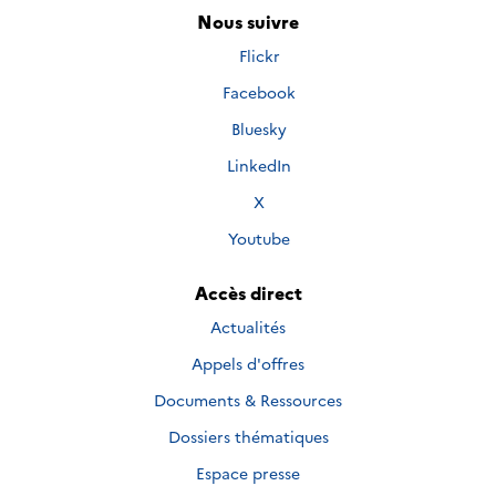
Nous suivre
Nous
Flickr
suivre
Nous
Facebook
sur
suivre
Nous
Bluesky
sur
suivre
Nous
LinkedIn
sur
suivre
Nous
X
sur
suivre
Nous
Youtube
sur
suivre
sur
Accès direct
Actualités
Appels d'offres
Documents & Ressources
Dossiers thématiques
Espace presse