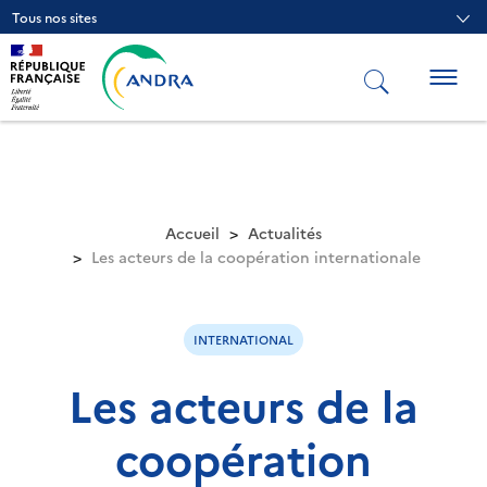
Aller
Tous nos sites
au
contenu
principal
Togg
navig
Accueil
Actualités
Les acteurs de la coopération internationale
INTERNATIONAL
Les acteurs de la
coopération