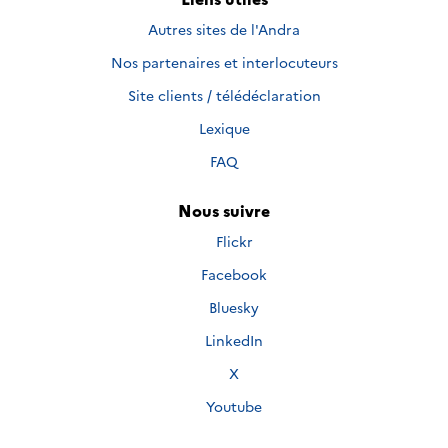
Autres sites de l'Andra
Nos partenaires et interlocuteurs
Site clients / télédéclaration
Lexique
FAQ
Nous suivre
Nous
Flickr
suivre
Nous
Facebook
sur
suivre
Nous
Bluesky
sur
suivre
Nous
LinkedIn
sur
suivre
Nous
X
sur
suivre
Nous
Youtube
sur
suivre
sur