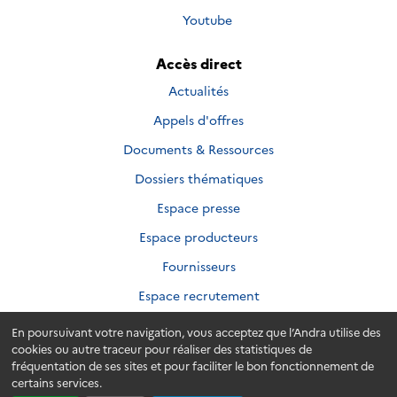
suivre
Nous
Youtube
sur
suivre
sur
Accès direct
Actualités
Appels d'offres
Documents & Ressources
Dossiers thématiques
Espace presse
Espace producteurs
Fournisseurs
Espace recrutement
En poursuivant votre navigation, vous acceptez que l’Andra utilise des
cookies ou autre traceur pour réaliser des statistiques de
fréquentation de ses sites et pour faciliter le bon fonctionnement de
Plan du site
Accessibilité
Crédits
Mentions légales
certains services.
Données personnelles
Membres de l'AFAQ