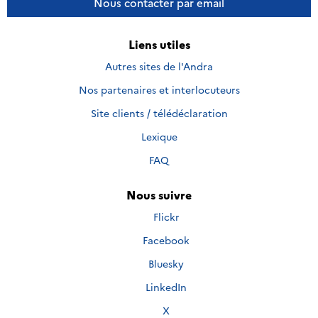
Nous contacter par email
Liens utiles
Autres sites de l'Andra
Nos partenaires et interlocuteurs
Site clients / télédéclaration
Lexique
FAQ
Nous suivre
Nous
Flickr
suivre
Nous
Facebook
sur
suivre
Nous
Bluesky
sur
suivre
Nous
LinkedIn
sur
suivre
Nous
X
sur