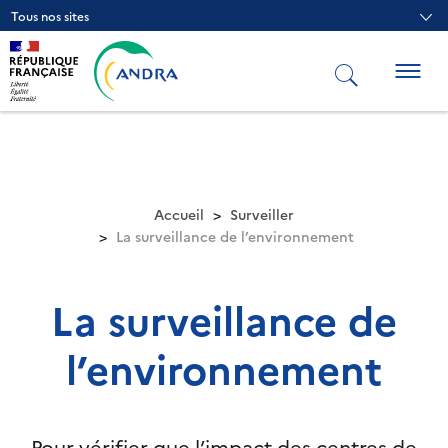
Aller
Tous nos sites
au
contenu
principal
Togg
navig
Accueil
Surveiller
La surveillance de l’environnement
La surveillance de
l’environnement
Pour vérifier que l’impact des centres de