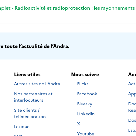
plet - Radioactivité et radioprotection : les rayonnements
 toute l’actualité de l’Andra.
Liens utiles
Nous suivre
Acc
Nous
Autres sites de l'Andra
Flickr
Act
suivre
Nous
Nos partenaires et
Facebook
App
sur
suivre
interlocuteurs
Nous
Bluesky
Doc
sur
suivre
Site clients /
Res
Nous
LinkedIn
sur
télédéclaration
suivre
Dos
Nous
X
sur
Lexique
suivre
Esp
Nous
Youtube
sur