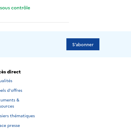
 sous contrôle
S’abonner
ès direct
ualités
els d'offres
uments &
sources
siers thématiques
ace presse