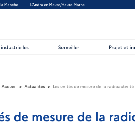
 la Manche
L’Andra en Meuse/Haute-Marne
 industrielles
Surveiller
Projet et i
Accueil
Actualités
Les unités de mesure de la radioactivité
és de mesure de la radi