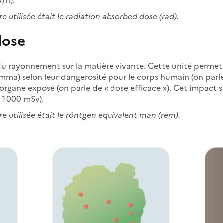
 utilisée était le radiation absorbed dose (rad).
dose
t du rayonnement sur la matière vivante. Cette unité permet
ma) selon leur dangerosité pour le corps humain (on parle 
l’organe exposé (on parle de « dose efficace »). Cet impact
= 1 000 mSv).
 utilisée était le röntgen equivalent man (rem).