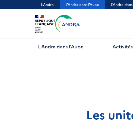
Aller
L'Andra
L'Andra dans l'Aube
L'Andra dans
au
contenu
principal
L'Andra dans l'Aube
Activités
Les unit