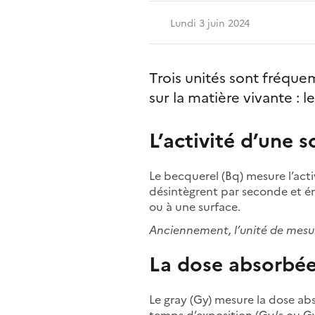
Lundi 3 juin 2024
Trois unités sont fréque
sur la matière vivante : l
L’activité d’une s
Le becquerel (Bq) mesure l’acti
désintègrent par seconde et é
ou à une surface.
Anciennement, l’unité de mesure 
La dose absorbé
Le gray (Gy) mesure la dose a
temps d’exposition (Gy/s ou Gy