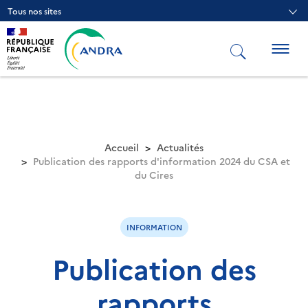
Aller
Tous nos sites
au
contenu
principal
Togg
navig
Accueil
Actualités
Publication des rapports d'information 2024 du CSA et
du Cires
INFORMATION
Publication des
rapports