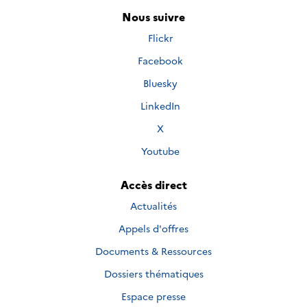
Nous suivre
Nous
Flickr
suivre
Nous
Facebook
sur
suivre
Nous
Bluesky
sur
suivre
Nous
LinkedIn
sur
suivre
Nous
X
sur
suivre
Nous
Youtube
sur
suivre
sur
Accès direct
Actualités
Appels d'offres
Documents & Ressources
Dossiers thématiques
Espace presse