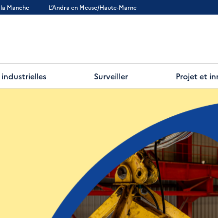
 la Manche
L’Andra en Meuse/Haute-Marne
 industrielles
Surveiller
Projet et i